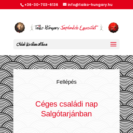
+36-30-703-6136
info@taiko-hungary.hu
Oldal kiválasztása
Fellépés
Céges családi nap
Salgótarjánban