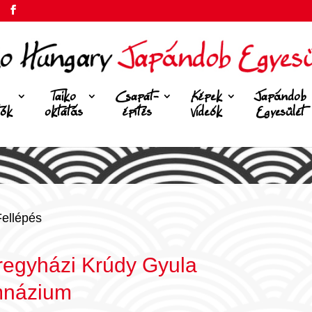
Taiko
Csapat-
Képek
Japándob
tók
oktatás
építés
Videók
Egyesület
Fellépés
regyházi Krúdy Gyula
mnázium