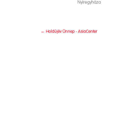
Nyíregyháza
←
Holdújév Ünnep - AsiaCenter