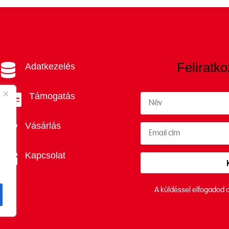
Feliratko
Adatkezelés

Támogatás

Vásárlás

Kapcsolat

A küldéssel elfogadod 