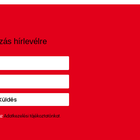
zás hírlevélre
Küldés
az
Adatkezelési tájékoztatónkat.