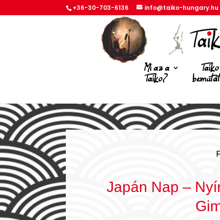
+36-30-703-6136
info@taiko-hungary.hu
Mi az a
Taiko
Taiko?
bemuta
Japán Nap – Nyí
Gi