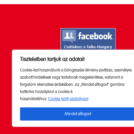
Tiszteletben tartjuk az adatait
Kövesd a Youtube

Cookie-kat használunk a böngészési élmény javítása, személyre
csatornánkat!
szabott hirdetések vagy tartalmak megjelenítése, valamint a
forgalom elemzése érdekében. Az „Mindet elfogad” gombra
kattintva hozzájárul a cookie-k
használatához.
Cookie (süti) szabályzat
Mindet elfogad