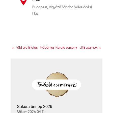

Budapest, Vigyázó Sándor Művelődési
Ház
←
Föld alatti futás - Kőbánya
Karate verseny - UTE csarnok
→
Sakura ünnep 2026
Mikor: 2026.04.11.