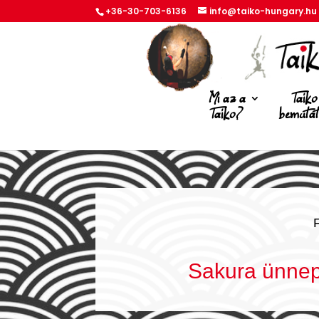
+36-30-703-6136
info@taiko-hungary.hu
Mi az a
Taiko
Taiko?
bemuta
Sakura ünnep