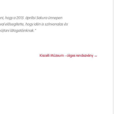
, hogy a 2015. áprilisi Sakura ünnepen
l elősegítette, hogy idén is színvonalas és
jtani látogatóinknak.”
Kiscelli Múzeum - céges rendezvény
→