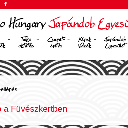
Taiko
Csapat-
Képek
Japándob
tók
oktatás
építés
Videók
Egyesület
Fellépés
 a Füvészkertben