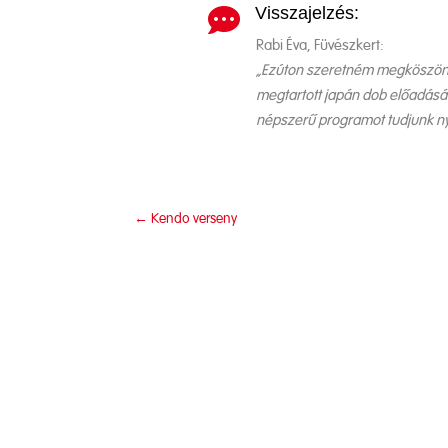
Visszajelzés:

Rabi Éva, Füvészkert:
„Ezúton szeretném megköszönni
megtartott japán dob előadásáva
népszerű programot tudjunk nyú
←
Kendo verseny