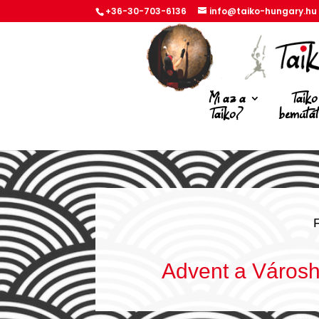
+36-30-703-6136
info@taiko-hungary.hu
Mi az a
Taiko
Taiko?
bemuta
Advent a Város