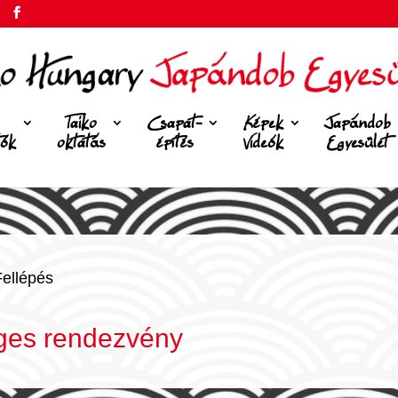
Taiko
Csapat-
Képek
Japándob
tók
oktatás
építés
Videók
Egyesület
Fellépés
ges rendezvény