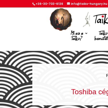
+36-30-703-6136
info@taiko-hungary.hu
Mi az a
Taiko
Taiko?
bemuta
Toshiba cé