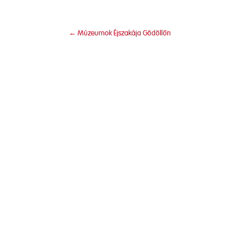
←
Múzeumok Éjszakája Gödöllőn