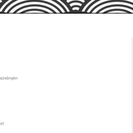
dezvényén
st