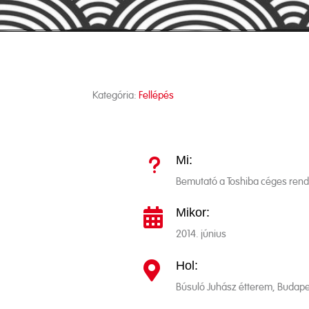
Kategória:
Fellépés
Mi:
u
Bemutató a Toshiba céges ren
Mikor:

2014. június
Hol:

Búsuló Juhász étterem, Budape