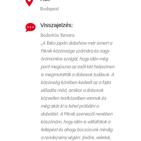

Budapest
Visszajelzés:

Bodorkós Tamara:
„A Taiko japán dobshow már ismert a
Piknik közönsége számára és nagy
örömünkre szolgál, hogy idén még
pont megúszva az esőt két helyszínen
is megmutatták a dobosok tudásuk. A
közönség körében kedvelt az a fajta
előadás mód, amikor a dobosok
közvetlen testközelben vannak és
még akár ki is lehet próbálni a
dobolást. A Piknik szervezői nevében
köszönöm, hogy idén is vállaltátok a
fellépést és ahogy búcsúzunk mindig
a rendezvény végén: jövőre, veletek,