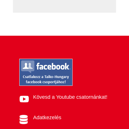
Kövesd a Youtube csatornánkat!

Adatkezelés
