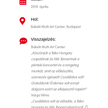

2014. április
Hol:

Bakelit Multi Art Center, Budapest
Visszajelzés:

Bakelit Multi Art Center:
„Köszönjük a Taiko Hungary
csapatának és Nils Tannertnek a
pénteki koncertet és a rengeteg
munkát, amit az előkészítés,
szervezés igényelt! Csodálatos volt!
Gratulálunk! Érdemes volt ennyit
dolgozni ezért az elképesztő napért!”
Varga Vilma:
„Csodálatos volt az előadás, a Taiko
Hungary és Nils Tannert elvarázsolt, Ő