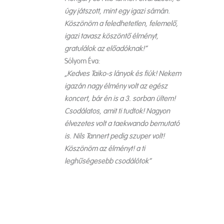
úgy játszott, mint egy igazi sámán.
Köszönöm a feledhetetlen, felemelő,
igazi tavasz köszöntő élményt,
gratulálok az előadóknak!”
Sólyom Éva:
„Kedves Taiko-s lányok és fiúk! Nekem
igazán nagy élmény volt az egész
koncert, bár én is a 3. sorban ültem!
Csodálatos, amit ti tudtok! Nagyon
élvezetes volt a taekwando bemutató
is. Nils Tannert pedig szuper volt!
Köszönöm az élményt! a ti
leghűségesebb csodálótok”