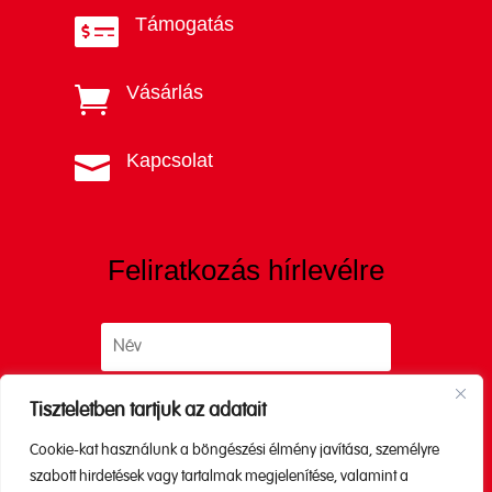
Támogatás

Vásárlás

Kapcsolat

Feliratkozás hírlevélre
Tiszteletben tartjuk az adatait
Cookie-kat használunk a böngészési élmény javítása, személyre
Küldés
szabott hirdetések vagy tartalmak megjelenítése, valamint a