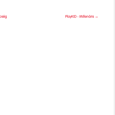
epség
PlayKID - Millenáris
→