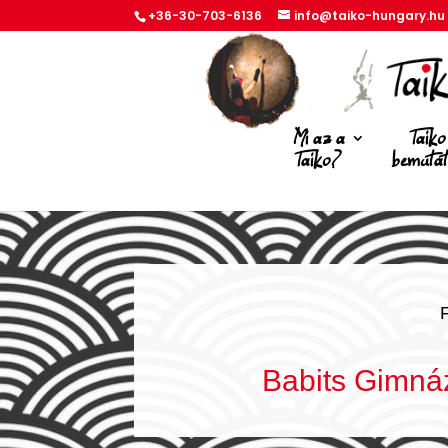
+36-30-703-6136
info@taiko-hungary.hu
Mi az a
Taiko
Taiko?
bemuta
Babits Gimná