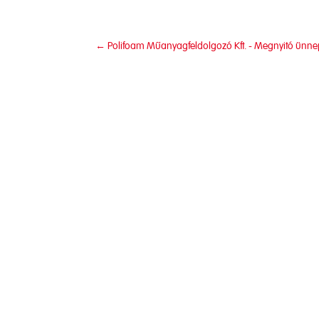
←
Polifoam Műanyagfeldolgozó Kft. - Megnyitó ünn