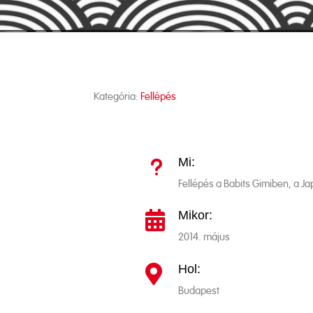
Kategória:
Fellépés
Mi:
u
Fellépés a Babits Gimiben, a J
Mikor:

2014. május
Hol:

Budapest