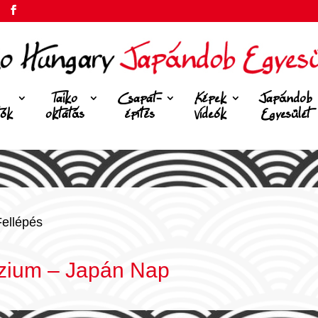
Taiko
Csapat-
Képek
Japándob
tók
oktatás
építés
Videók
Egyesület
Fellépés
zium – Japán Nap