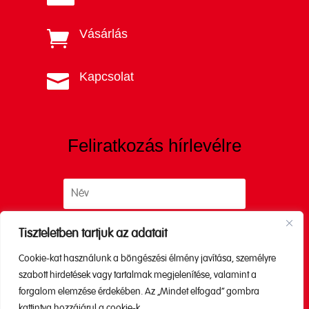
Vásárlás

Kapcsolat

Feliratkozás hírlevélre
Tiszteletben tartjuk az adatait
Cookie-kat használunk a böngészési élmény javítása, személyre
Küldés
szabott hirdetések vagy tartalmak megjelenítése, valamint a
forgalom elemzése érdekében. Az „Mindet elfogad” gombra
kattintva hozzájárul a cookie-k