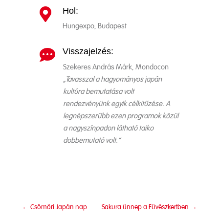
Hol:

Hungexpo, Budapest
Visszajelzés:

Szekeres András Márk, Mondocon
„Tavasszal a hagyományos japán
kultúra bemutatása volt
rendezvényünk egyik célkitűzése. A
legnépszerűbb ezen programok közül
a nagyszínpadon látható taiko
dobbemutató volt.”
←
Csömöri Japán nap
Sakura ünnep a Füvészkertben
→