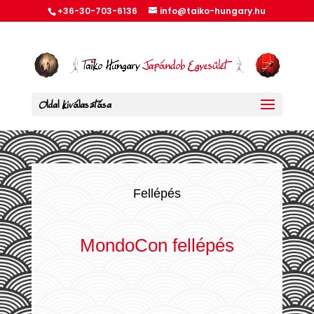
+36-30-703-6136
info@taiko-hungary.hu
Oldal kiválasztása
Fellépés
MondoCon fellépés