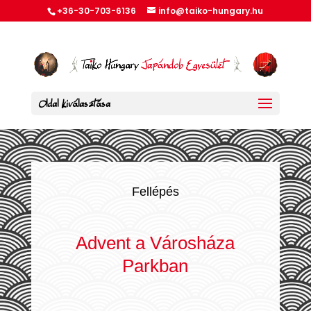
+36-30-703-6136
info@taiko-hungary.hu
Oldal kiválasztása
Fellépés
Advent a Városháza
Parkban