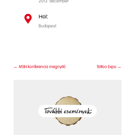
2013. december
Hol:

Budapest
←
MSN konferencia megnyitó
Tattoo Expo
→