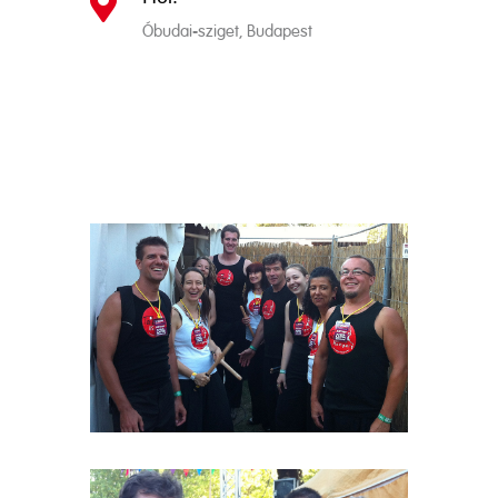

Óbudai-sziget, Budapest