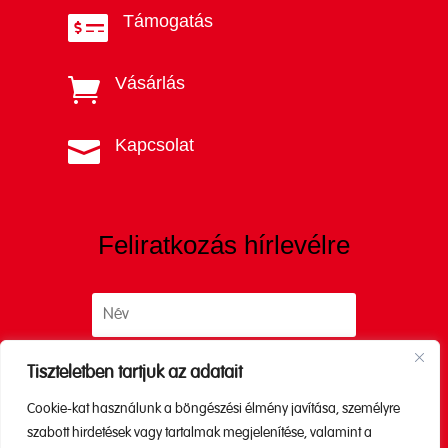
Támogatás

Vásárlás

Kapcsolat

Feliratkozás hírlevélre
Tiszteletben tartjuk az adatait
Cookie-kat használunk a böngészési élmény javítása, személyre
Küldés
szabott hirdetések vagy tartalmak megjelenítése, valamint a