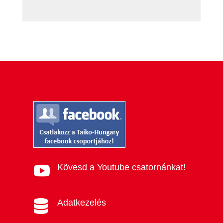
Kövesd a Youtube csatornánkat!

Adatkezelés
